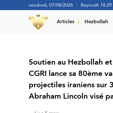
vendredi, 07/08/2026
Beyrouth 18:29
Articles
Hezbollah
Soutien au Hezbollah et
CGRI lance sa 80ème va
projectiles iraniens sur 3
Abraham Lincoln visé par