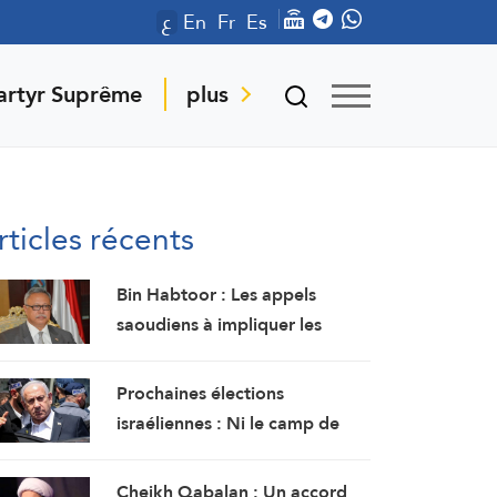
ع
En
Fr
Es
artyr Suprême
plus
rticles récents
Bin Habtoor : Les appels
saoudiens à impliquer les
sudistes dans une
confrontation avec Sanaa
Prochaines élections
visent à maintenir le Yémen
israéliennes : Ni le camp de
sous leur joug
Netanyahu ni l’opposition ne
disposent d’une majorité
Cheikh Qabalan : Un accord