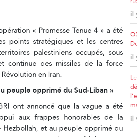
ru
il
opération « Promesse Tenue 4 » a été
OS
es points stratégiques et les centres
De
territoires palestiniens occupés, sous
il
et continue des missiles de la force
 Révolution en Iran.
Le
dé
 au peuple opprimé du Sud-Liban »
l’
GRI ont annoncé que la vague a été
ma
ppui aux frappes honorables de la
il
 – Hezbollah, et au peuple opprimé du