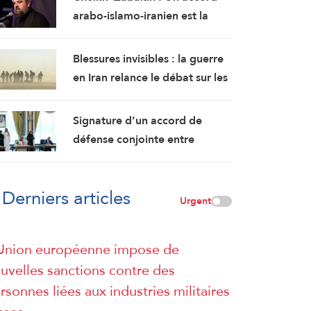
suffisante pour former un
arabo-islamo-iranien est la
gouvernement
meilleure et la plus importante
garantie pour la région
Blessures invisibles : la guerre
en Iran relance le débat sur les
lésions cérébrales des soldats
américains
Signature d’un accord de
défense conjointe entre
l’Arabie saoudite, la Turquie et
le Pakistan
Derniers articles
Urgent
Union européenne impose de
uvelles sanctions contre des
rsonnes liées aux industries militaires