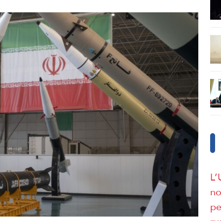
L’
no
pe