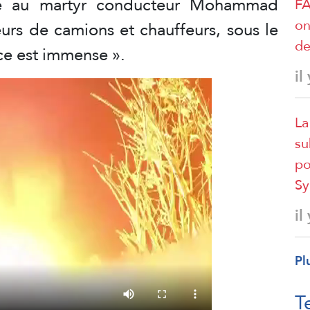
e au martyr conducteur Mohammad
FA
on
urs de camions et chauffeurs, sous le
de
rce est immense ».
il
La
su
po
Sy
il
Pl
T