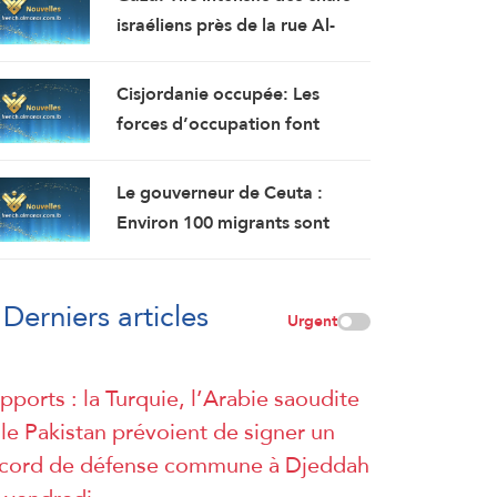
saoudite (AFP citant une
israéliens près de la rue Al-
source militaire yéménite)
Teena, au nord de la ville de
Rafah
Cisjordanie occupée: Les
forces d’occupation font
irruption dans le village de
Kafr Aboush au sud de
Le gouverneur de Ceuta :
Tulkarem et perquisitionnent
Environ 100 migrants sont
plusieurs maisons
morts lors de l’afflux massif de
migrants à travers la frontière.
Derniers articles
Urgent
pports : la Turquie, l’Arabie saoudite
 le Pakistan prévoient de signer un
cord de défense commune à Djeddah