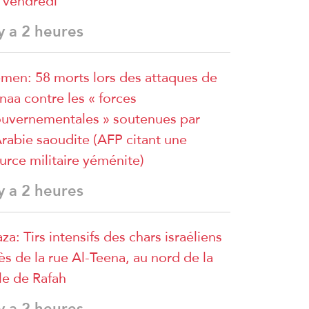
 vendredi
 y a 2 heures
men: 58 morts lors des attaques de
naa contre les « forces
uvernementales » soutenues par
Arabie saoudite (AFP citant une
urce militaire yéménite)
 y a 2 heures
za: Tirs intensifs des chars israéliens
ès de la rue Al-Teena, au nord de la
lle de Rafah
 y a 2 heures