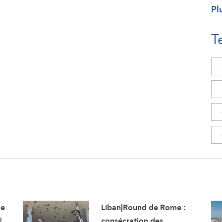
Pl
T
ie
Liban|Round de Rome :
|
consécration des