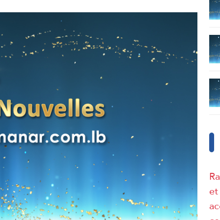
Ra
et
ac