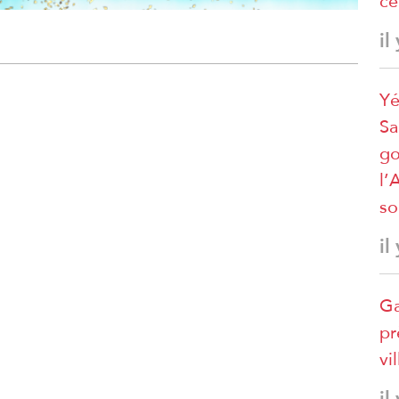
ce
il
Yé
Sa
go
l’
so
il
Ga
pr
vi
il