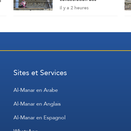
exigences de l’ennemi et
il y a 2 heures
protocole sécuritaire
prolongeant l’occupation
Sites et Services
Al-Manar en Arabe
Al-Manar en Anglais
Al-Manar en Espagnol