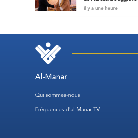
Iran – Oman : L’accord
il y a une heure
d’Ormuz sur les rails
Al-Manar
Qui sommes-nous
Fréquences d’al-Manar TV