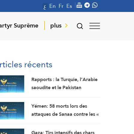
ع
En
Fr
Es
artyr Suprême
plus
rticles récents
Rapports : la Turquie, l’Arabie
saoudite et le Pakistan
prévoient de signer un accord
de défense commune à
Yémen: 58 morts lors des
Djeddah ce vendredi
attaques de Sanaa contre les «
forces gouvernementales »
soutenues par l’Arabie
Gaza: Tirs intensifs des chars