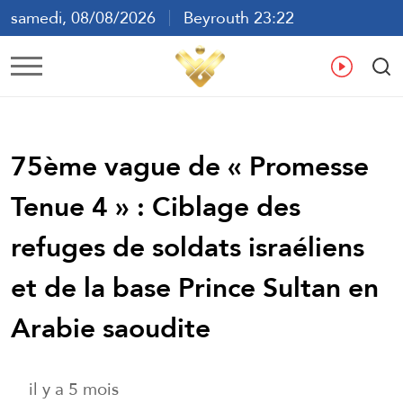
samedi, 08/08/2026
Beyrouth 23:22
ع
En
Fr
Es
75ème vague de « Promesse
Tenue 4 » : Ciblage des
refuges de soldats israéliens
et de la base Prince Sultan en
Arabie saoudite
il y a 5 mois