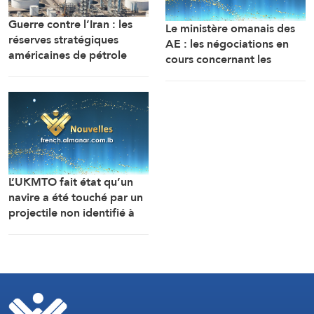
Guerre contre l’Iran : les
Le ministère omanais des
réserves stratégiques
AE : les négociations en
américaines de pétrole
cours concernant les
chutent à leur plus bas
modalités de navigation
niveau depuis 1983
dans le détroit d’Ormuz se
déroulent dans une
atmosphère positive et
constructive.
L’UKMTO fait état qu’un
navire a été touché par un
projectile non identifié à
18 milles nautiques à l’est
de Khasab, dans le
sultanat d’Oman.
L’incendie y a été maîtrisé.