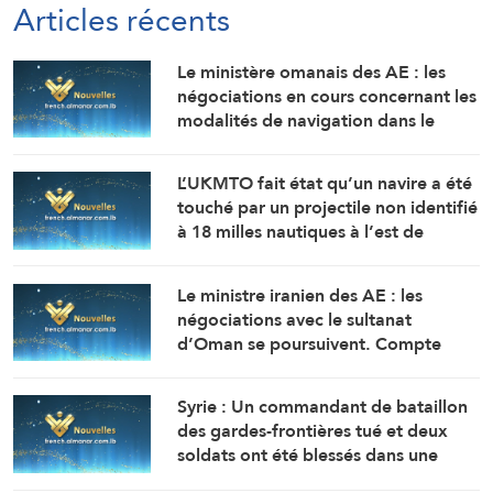
Articles récents
Le ministère omanais des AE : les
négociations en cours concernant les
modalités de navigation dans le
détroit d’Ormuz se déroulent dans
une atmosphère positive et
L’UKMTO fait état qu’un navire a été
constructive.
touché par un projectile non identifié
à 18 milles nautiques à l’est de
Khasab, dans le sultanat d’Oman.
L’incendie y a été maîtrisé.
Le ministre iranien des AE : les
négociations avec le sultanat
d’Oman se poursuivent. Compte
tenu des difficultés techniques, des
travaux sont en cours pour définir
Syrie : Un commandant de bataillon
une voie maritime temporaire. Un
des gardes-frontières tué et deux
accord définitif est imminent.
soldats ont été blessés dans une
embuscade à l’est de Deir Ezzor au