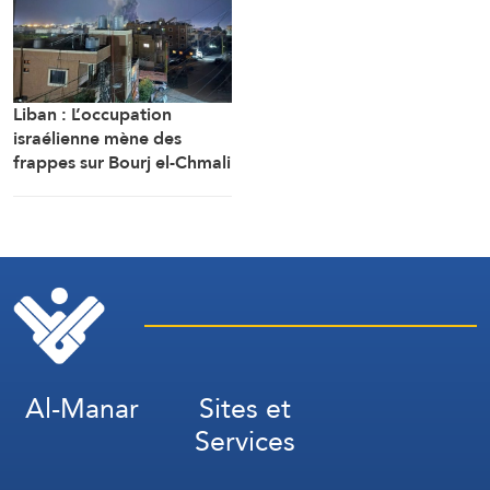
Liban : L’occupation
israélienne mène des
frappes sur Bourj el-Chmali
et Mansouri au sud du
pays
Al-Manar
Sites et
Services