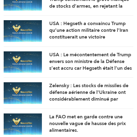
de stocks d’armes, en rejetant la
faute sur son adjoint (Washington
Post, citant deux sources)
USA : Hegseth a convaincu Trump
qu’une action militaire contre l’Iran
constituerait une victoire
relativement rapide et facile
(Washington Post, citant des
USA : Le mécontentement de Trump
responsables)
envers son ministre de la Défense
s’est accru car Hegseth était l’un des
principaux partisans d’une action
militaire contre l’Iran ( Washington
Zelensky : Les stocks de missiles de
Post, citant des responsables)
défense aérienne de l’Ukraine ont
considérablement diminué par
rapport aux prévisions de 2025.
La FAO met en garde contre une
nouvelle vague de hausse des prix
alimentaires.