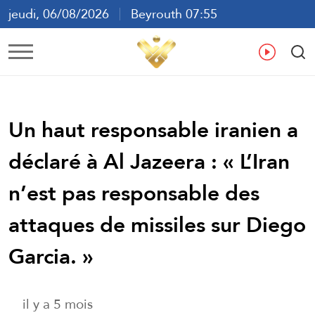
jeudi, 06/08/2026
Beyrouth 07:55
ع
En
Fr
Es
Un haut responsable iranien a
déclaré à Al Jazeera : « L’Iran
n’est pas responsable des
attaques de missiles sur Diego
Garcia. »
il y a 5 mois