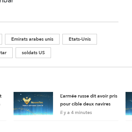
Emirats arabes unis
Etats-Unis
tar
soldats US
t
L’armée russe dit avoir pris
s
pour cible deux navires
cargo transportant du
il y a 4 minutes
matériel militaire à
n
destination de l’Ukraine