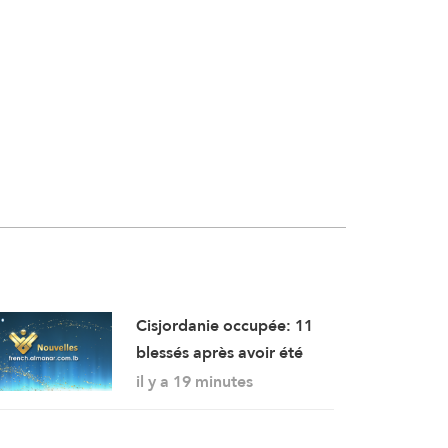
Cisjordanie occupée: 11
blessés après avoir été
battus par les forces
il y a 19 minutes
d’occupation lors de son
assaut contre le camp de