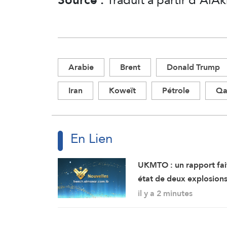
Arabie
Brent
Donald Trump
Iran
Koweït
Pétrole
Qa
En Lien
UKMTO : un rapport fai
état de deux explosion
entendues près d’un
il y a 2 minutes
pétrolier au sud-est de
Kumzar, à Oman. Aucu