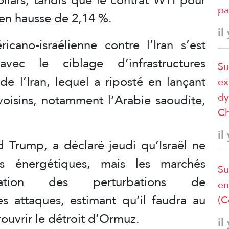
pa
, en hausse de 2,14 %.
il
ricano-israélienne contre l’Iran s’est
vec le ciblage d’infrastructures
Su
 de l’Iran, lequel a riposté en lançant
ex
dy
voisins, notamment l’Arabie saoudite,
Ch
il
d Trump, a déclaré jeudi qu’Israël ne
ions énergétiques, mais les marchés
Su
gation des perturbations de
en
es attaques, estimant qu’il faudra au
(C
ouvrir le détroit d’Ormuz.
il