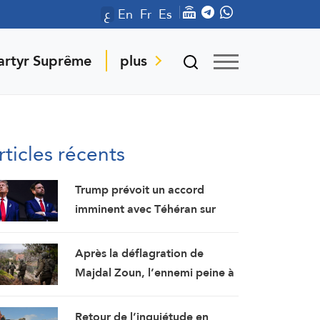
ع
En
Fr
Es
artyr Suprême
plus
rticles récents
Trump prévoit un accord
imminent avec Téhéran sur
Ormuz…Vance affirme que les
négociations prendront du
Après la déflagration de
temps
Majdal Zoun, l’ennemi peine à
identifier ses morts et ouvre
une enquête
Retour de l’inquiétude en