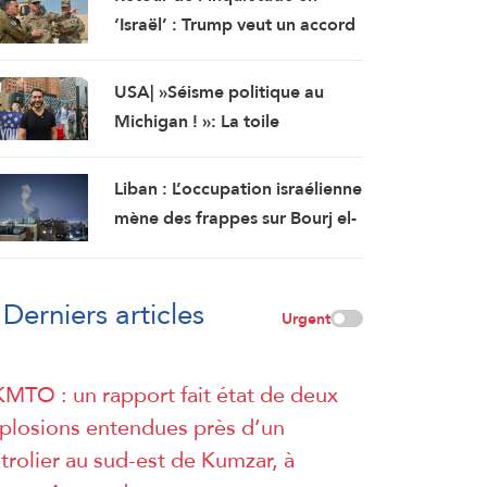
‘Israël’ : Trump veut un accord
« à tout prix »
USA| »Séisme politique au
Michigan ! »: La toile
s’enflamme après la victoire
d’Abdul El-Sayed contre
Liban : L’occupation israélienne
l’AIPAC
mène des frappes sur Bourj el-
Chmali et Mansouri au sud du
pays
Derniers articles
Urgent
MTO : un rapport fait état de deux
plosions entendues près d’un
trolier au sud-est de Kumzar, à