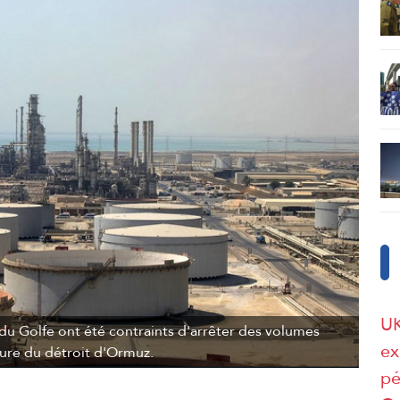
UK
du Golfe ont été contraints d'arrêter des volumes
ex
ture du détroit d'Ormuz.
pé