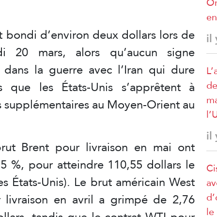
O
en
t bondi d’environ deux dollars lors de
il
edi 20 mars, alors qu’aucun signe
dans la guerre avec l’Iran qui dure
L’
de
s que les États-Unis s’apprêtent à
ma
ts supplémentaires au Moyen-Orient au
l’
il
rut Brent pour livraison en mai ont
75 %, pour atteindre 110,55 dollars le
Ci
es États-Unis). Le brut américain West
av
d’
 livraison en avril a grimpé de 2,76
le
ollars, tandis que le contrat WTI pour