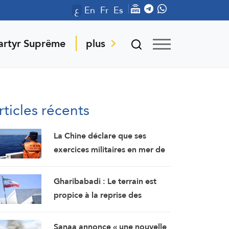
ع
En
Fr
Es
artyr Suprême
plus
rticles récents
La Chine déclare que ses
exercices militaires en mer de
Chine méridionale répondent
aux provocations des
Gharibabadi : Le terrain est
Philippines
propice à la reprise des
pourparlers de sécurité entre
les États du Golfe
Sanaa annonce « une nouvelle