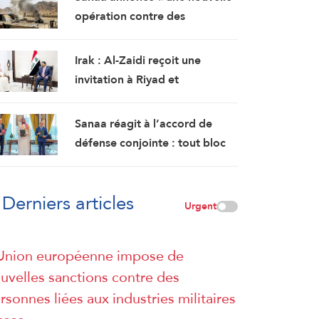
opération contre des
rassemblements militaires
saoudiens à Marib »
Irak : Al-Zaidi reçoit une
invitation à Riyad et
s’entretient avec le chef des
services de renseignement
Sanaa réagit à l’accord de
saoudiens
défense conjointe : tout bloc
islamique qui ne fait pas de la
cause palestinienne son
Derniers articles
objectif est voué à l’échec
Urgent
Union européenne impose de
uvelles sanctions contre des
rsonnes liées aux industries militaires