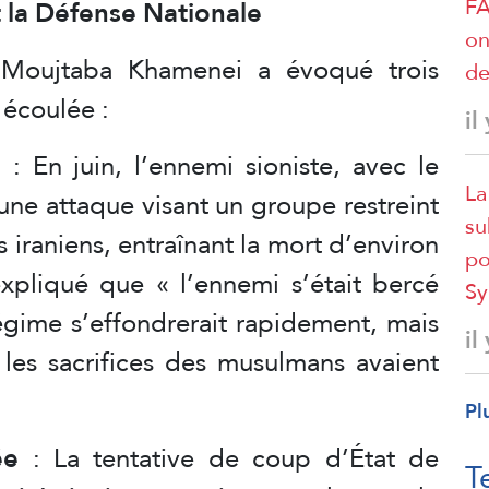
FA
 la Défense Nationale
on
Moujtaba Khamenei a évoqué trois
de
 écoulée :
il
e
: En juin, l’ennemi sioniste, avec le
La
 une attaque visant un groupe restreint
su
s iraniens, entraînant la mort d’environ
po
expliqué que « l’ennemi s’était bercé
Sy
régime s’effondrerait rapidement, mais
il
 les sacrifices des musulmans avaient
Pl
ée
: La tentative de coup d’État de
T