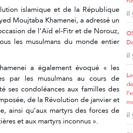
ru
ution islamique et de la République
il
sayyed Moujtaba Khamenei, a adressé un
occasion de l’Aïd el-Fitr et de Norouz,
OS
à tous les musulmans du monde entier
De
il
hamenei a également évoqué « les
Le
tées par les musulmans au cours de
dé
nté ses condoléances aux familles des
l’
mposée, de la Révolution de janvier et
ma
e, ainsi qu’aux martyrs des forces de
il
ières et aux martyrs inconnus ».