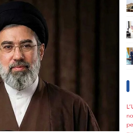
L’
no
pe