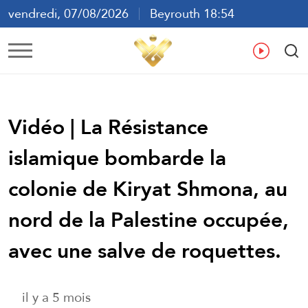
vendredi, 07/08/2026
Beyrouth 18:54
ع
En
Fr
Es
Vidéo | La Résistance
islamique bombarde la
colonie de Kiryat Shmona, au
nord de la Palestine occupée,
avec une salve de roquettes.
il y a 5 mois