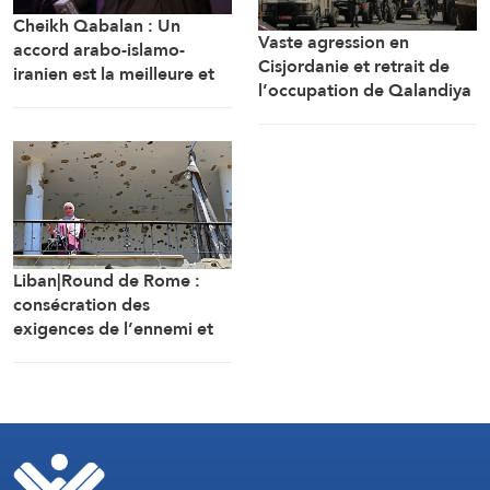
Cheikh Qabalan : Un
Vaste agression en
accord arabo-islamo-
Cisjordanie et retrait de
iranien est la meilleure et
l’occupation de Qalandiya
la plus importante garantie
après deux jours de
pour la région
démolitions de maisons
Liban|Round de Rome :
consécration des
exigences de l’ennemi et
protocole sécuritaire
prolongeant l’occupation