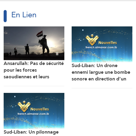
En Lien
Ansarullah: Pas de sécurité
Sud-Liban: Un drone
pour les forces
ennemi largue une bombe
saoudiennes et leurs
sonore en direction d’un
mercenaires au Yémen
engin de chantier de
l’armée libanaise alors
qu’il travaillait à
l’ouverture de la route de
la localité d’Al-Mansouri
(Correspondant d’Al-
Manar)
Sud-Liban: Un pilonnage