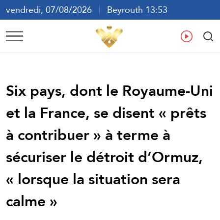
vendredi, 07/08/2026
Beyrouth 13:53
ع
En
Fr
Es
Six pays, dont le Royaume-Uni
et la France, se disent « prêts
à contribuer » à terme à
sécuriser le détroit d’Ormuz,
« lorsque la situation sera
calme »