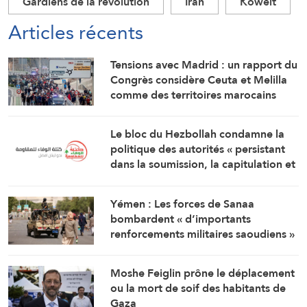
Gardiens de la révolution
Iran
Koweït
Articles récents
Tensions avec Madrid : un rapport du
Congrès considère Ceuta et Melilla
comme des territoires marocains
Le bloc du Hezbollah condamne la
politique des autorités « persistant
dans la soumission, la capitulation et
les négociations humiliantes »
Yémen : Les forces de Sanaa
bombardent « d’importants
renforcements militaires saoudiens »
qui préparaient une attaque contre
des régions libérées
Moshe Feiglin prône le déplacement
ou la mort de soif des habitants de
Gaza