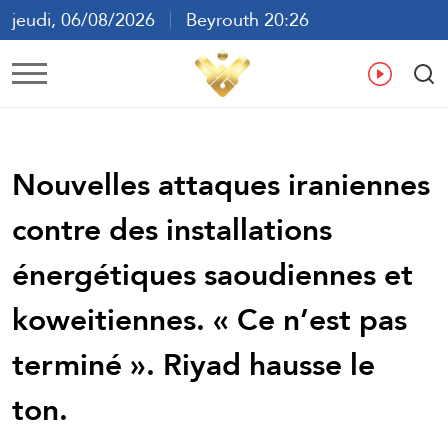
jeudi, 06/08/2026
Beyrouth 20:26
ع
En
Fr
Es
Nouvelles attaques iraniennes
contre des installations
énergétiques saoudiennes et
koweitiennes. « Ce n’est pas
terminé ». Riyad hausse le
ton.