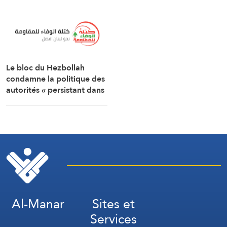
marocains
travers la frontière.
Le bloc du Hezbollah
condamne la politique des
autorités « persistant dans
la soumission, la
capitulation et les
négociations humiliantes »
Al-Manar
Sites et
Services