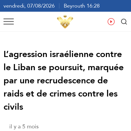
vendredi, 07/08/2026
Beyrouth 16:28
ع
En
Fr
Es
L’agression israélienne contre
le Liban se poursuit, marquée
par une recrudescence de
raids et de crimes contre les
civils
il y a 5 mois