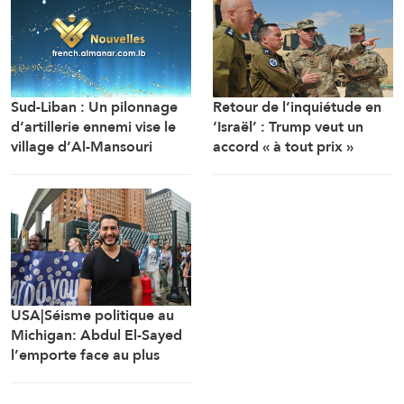
Retour de l’inquiétude en
Sud-Liban : Un pilonnage
‘Israël’ : Trump veut un
d’artillerie ennemi vise le
accord « à tout prix »
village d’Al-Mansouri
(Correspondant d’Al-
Manar)
USA|Séisme politique au
Michigan: Abdul El-Sayed
l’emporte face au plus
lourd investissement de
l’AIPAC