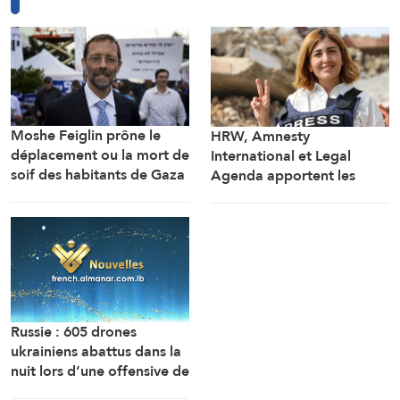
Moshe Feiglin prône le
HRW, Amnesty
déplacement ou la mort de
International et Legal
soif des habitants de Gaza
Agenda apportent les
preuves de l’assassinat
prémédité par Israël de la
journaliste Amal Khalil
Russie : 605 drones
ukrainiens abattus dans la
nuit lors d’une offensive de
grande envergure au nord