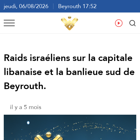
jeudi, 06/08/2026
Beyrouth 17:52
ع
En
Fr
Es
Raids israéliens sur la capitale
libanaise et la banlieue sud de
Beyrouth.
il y a 5 mois