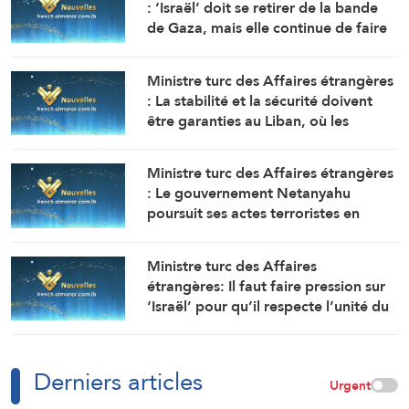
: ‘Israël’ doit se retirer de la bande
de Gaza, mais elle continue de faire
obstacle à la mise en œuvre du plan
de paix
Ministre turc des Affaires étrangères
: La stabilité et la sécurité doivent
être garanties au Liban, où les
politiques expansionnistes d’Israël
ont entraîné la mort et le
Ministre turc des Affaires étrangères
déplacement de milliers de
: Le gouvernement Netanyahu
personnes
poursuit ses actes terroristes en
Cisjordanie et à AlQods
Ministre turc des Affaires
étrangères: Il faut faire pression sur
‘Israël’ pour qu’il respecte l’unité du
territoire syrien
Derniers articles
Urgent