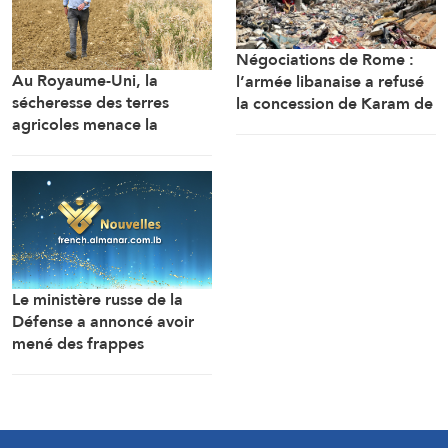
Négociations de Rome :
Au Royaume-Uni, la
l’armée libanaise a refusé
sécheresse des terres
la concession de Karam de
agricoles menace la
perquisitionner des
sécurité alimentaire
maisons dans tout le sud
du Litani
Le ministère russe de la
Défense a annoncé avoir
mené des frappes
nocturnes précises visant
une usine de fabrication de
missiles et un dépôt de
carburant stratégique à