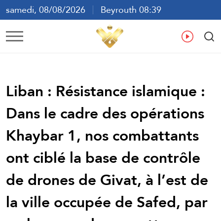
samedi, 08/08/2026
Beyrouth 08:39
ع
En
Fr
Es
Liban : Résistance islamique :
Dans le cadre des opérations
Khaybar 1, nos combattants
ont ciblé la base de contrôle
de drones de Givat, à l’est de
la ville occupée de Safed, par