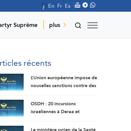
ع
En
Fr
Es
artyr Suprême
plus
rticles récents
L’Union européenne impose de
nouvelles sanctions contre des
personnes liées aux industries
militaires russes.
OSDH : 20 incursions
israéliennes à Deraa et
Quneitra en une semaine
Le ministère syrien de la Santé