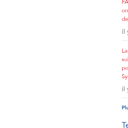
FA
on
de
il
La
su
po
Sy
il
Pl
T