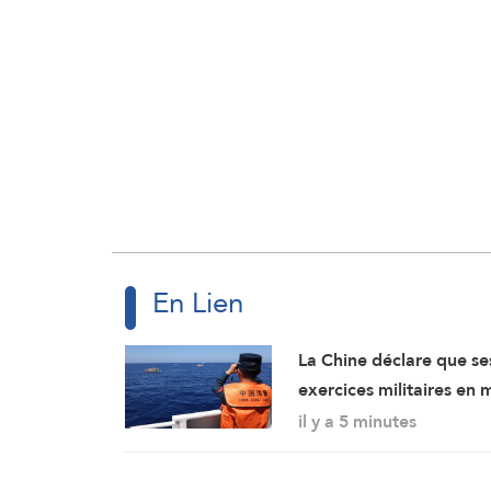
En Lien
La Chine déclare que se
exercices militaires en 
de Chine méridionale
il y a 5 minutes
répondent aux
provocations des