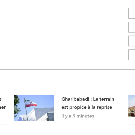
s
Gharibabadi : Le terrain
mer
est propice à la reprise
des pourparlers de
il y a 9 minutes
sécurité entre les États du
Golfe