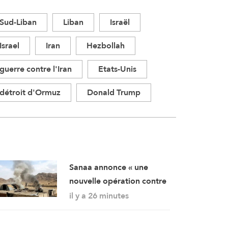
Sud-Liban
Liban
Israël
Israel
Iran
Hezbollah
guerre contre l'Iran
Etats-Unis
détroit d'Ormuz
Donald Trump
Sanaa annonce « une
nouvelle opération contre
des rassemblements
il y a 26 minutes
militaires saoudiens à
Marib »