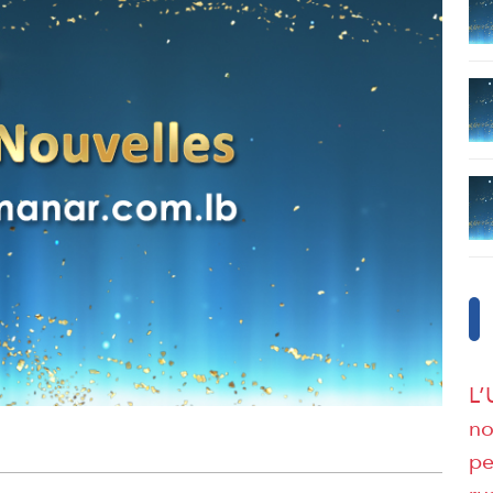
L’
no
pe