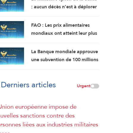
: aucun décès n’est à déplorer
suite à l’explosion d’un bus
près de Damas, mais 14
FAO : Les prix alimentaires
personnes ont été blessées.
mondiaux ont atteint leur plus
haut niveau en plus de 3 ans en
juillet.
La Banque mondiale approuve
une subvention de 100 millions
de dollars pour moderniser le
secteur financier en Syrie.
Derniers articles
Urgent
Union européenne impose de
uvelles sanctions contre des
rsonnes liées aux industries militaires