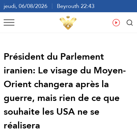
jeudi, 06/08/2026
Beyrouth 22:43
ع
En
Fr
Es
Président du Parlement
iranien: Le visage du Moyen-
Orient changera après la
guerre, mais rien de ce que
souhaite les USA ne se
réalisera