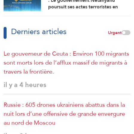
: Le gouvernement Netanyahu
personnes
poursuit ses actes terroristes en
Cisjordanie et à AlQods
Derniers articles
Urgent
Le gouverneur de Ceuta : Environ 100 migrants
sont morts lors de l’afflux massif de migrants à
travers la frontière.
il y a 4 heures
Russie : 605 drones ukrainiens abattus dans la
nuit lors d’une offensive de grande envergure
au nord de Moscou