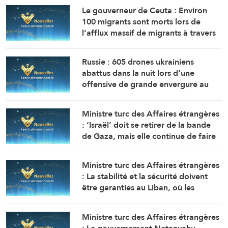
Le gouverneur de Ceuta : Environ
100 migrants sont morts lors de
l’afflux massif de migrants à travers
la frontière.
Russie : 605 drones ukrainiens
abattus dans la nuit lors d’une
offensive de grande envergure au
nord de Moscou
Ministre turc des Affaires étrangères
: ‘Israël’ doit se retirer de la bande
de Gaza, mais elle continue de faire
obstacle à la mise en œuvre du plan
de paix
Ministre turc des Affaires étrangères
: La stabilité et la sécurité doivent
être garanties au Liban, où les
politiques expansionnistes d’Israël
ont entraîné la mort et le
Ministre turc des Affaires étrangères
déplacement de milliers de