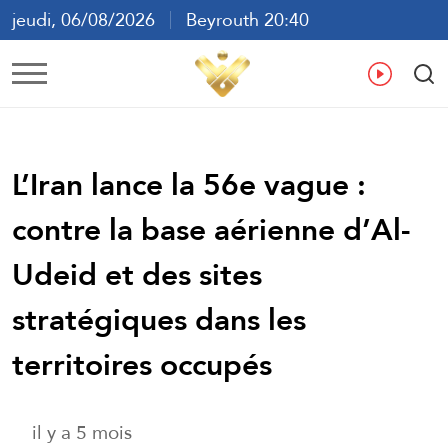
jeudi, 06/08/2026
Beyrouth 20:40
ع
En
Fr
Es
L’Iran lance la 56e vague :
contre la base aérienne d’Al-
Udeid et des sites
stratégiques dans les
territoires occupés
il y a 5 mois