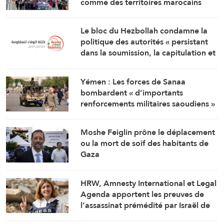
comme des territoires marocains
Le bloc du Hezbollah condamne la
politique des autorités « persistant
dans la soumission, la capitulation et
les négociations humiliantes »
Yémen : Les forces de Sanaa
bombardent « d’importants
renforcements militaires saoudiens »
qui préparaient une attaque contre
des régions libérées
Moshe Feiglin prône le déplacement
ou la mort de soif des habitants de
Gaza
HRW, Amnesty International et Legal
Agenda apportent les preuves de
l’assassinat prémédité par Israël de
la journaliste Amal Khalil