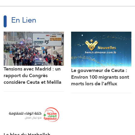
En Lien
Tensions avec Madrid : un
Le gouverneur de Ceuta :
rapport du Congrès
Environ 100 migrants sont
considère Ceuta et Melilla
morts lors de l’afflux
comme des territoires
massif de migrants à
marocains
travers la frontière.
Le bloc du Hezbollah