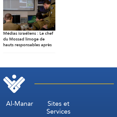
Médias israéliens : Le chef
du Mossad limoge de
hauts responsables après
l’échec d’un plan visant « à
renverser le régime
iranien »
Al-Manar
Sites et
Services