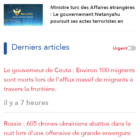
ont entraîné la mort et le
Ministre turc des Affaires étrangères
déplacement de milliers de
: Le gouvernement Netanyahu
personnes
poursuit ses actes terroristes en
Cisjordanie et à AlQods
Derniers articles
Urgent
Le gouverneur de Ceuta : Environ 100 migrants
sont morts lors de l’afflux massif de migrants à
travers la frontière.
il y a 7 heures
Russie : 605 drones ukrainiens abattus dans la
nuit lors d’une offensive de grande envergure