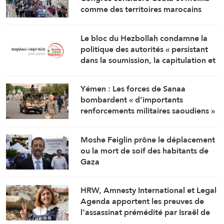
comme des territoires marocains
Le bloc du Hezbollah condamne la
politique des autorités « persistant
dans la soumission, la capitulation et
les négociations humiliantes »
Yémen : Les forces de Sanaa
bombardent « d’importants
renforcements militaires saoudiens »
qui préparaient une attaque contre
des régions libérées
Moshe Feiglin prône le déplacement
ou la mort de soif des habitants de
Gaza
HRW, Amnesty International et Legal
Agenda apportent les preuves de
l’assassinat prémédité par Israël de
la journaliste Amal Khalil