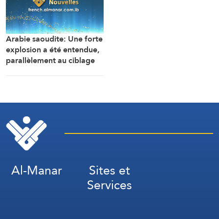
des citoyens
Arabie saoudite: Une forte
explosion a été entendue,
parallèlement au ciblage
d’installations gazières
dans la zone industrielle de
Jubail
Al-Manar
Sites et
Services