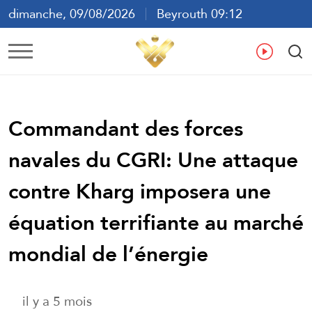
dimanche, 09/08/2026
Beyrouth 09:12
ع
En
Fr
Es
Commandant des forces
navales du CGRI: Une attaque
contre Kharg imposera une
équation terrifiante au marché
mondial de l’énergie
il y a 5 mois