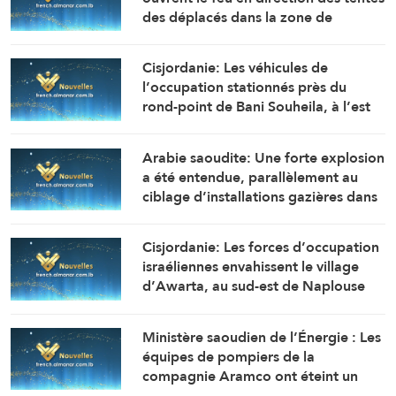
des déplacés dans la zone de
Mawasi Rafah
Cisjordanie: Les véhicules de
l’occupation stationnés près du
rond-point de Bani Souheila, à l’est
de la ville de Khan Younès, ouvrent
un feu nourri en direction des
Arabie saoudite: Une forte explosion
maisons et des tentes des citoyens
a été entendue, parallèlement au
ciblage d’installations gazières dans
la zone industrielle de Jubail
Cisjordanie: Les forces d’occupation
israéliennes envahissent le village
d’Awarta, au sud-est de Naplouse
Ministère saoudien de l’Énergie : Les
équipes de pompiers de la
compagnie Aramco ont éteint un
incendie qui s’est déclaré à l’aube