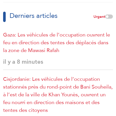
dans l’une des installations de la
raffinerie de Jizan, sans enregistrer
Derniers articles
de blessés.
Urgent
Gaza: Les véhicules de l’occupation ouvrent le
feu en direction des tentes des déplacés dans
la zone de Mawasi Rafah
il y a 8 minutes
Cisjordanie: Les véhicules de l’occupation
stationnés près du rond-point de Bani Souheila,
à l’est de la ville de Khan Younès, ouvrent un
feu nourri en direction des maisons et des
tentes des citoyens