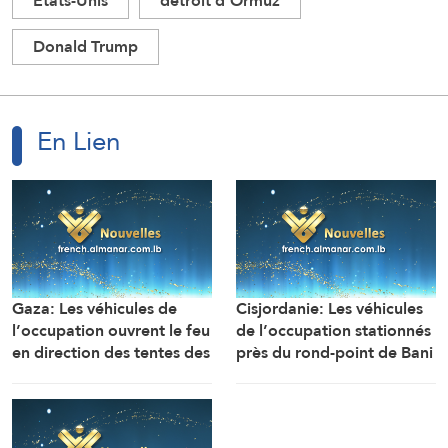
Etats-Unis
détroit d'Ormuz
Donald Trump
En Lien
Gaza: Les véhicules de
Cisjordanie: Les véhicules
l’occupation ouvrent le feu
de l’occupation stationnés
en direction des tentes des
près du rond-point de Bani
déplacés dans la zone de
Souheila, à l’est de la ville
Mawasi Rafah
de Khan Younès, ouvrent
un feu nourri en direction
des maisons et des tentes