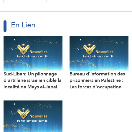
En Lien
Sud-Liban: Un pilonnage
Bureau d’information des
d’artillerie israélien cible la
prisonniers en Palestine :
localité de Mays el-Jabal
Les forces d’occupation
(Correspondant d’Al-
ont arrêté et détenu plus
Manar)
de 70 citoyens, et en ont
transféré plusieurs vers des
centres de détention et
d’interrogatoire après
avoir libéré la majorité des