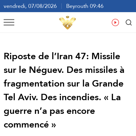
vendredi, 07/08/2026
Beyrouth 09:46
ع
En
Fr
Es
Riposte de l’Iran 47: Missile
sur le Néguev. Des missiles à
fragmentation sur la Grande
Tel Aviv. Des incendies. « La
guerre n’a pas encore
commencé »