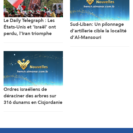
Le Daily Telegraph : Les
Sud-Liban: Un pilonnage
États-Unis et ‘Israël’ ont
d’artillerie cible la localité
perdu, l’Iran triomphe
d’Al-Mansouri
(correspondant d’Al-
Manar)
Ordres israéliens de
déraciner des arbres sur
316 dunams en Cisjordanie
en vue de la colonisation