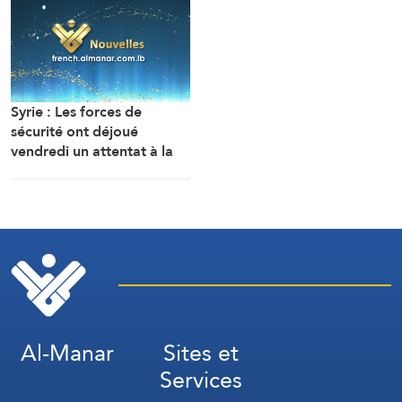
des travaux sont en cours
l’est de Deir Ezzor au
pour définir une voie
nord-ouest du pays.
maritime temporaire. Un
accord définitif est
imminent.
Syrie : Les forces de
sécurité ont déjoué
vendredi un attentat à la
bombe perpétré par l’EI
dans la région de Sayyeda
Zeinab dans la campagne
de Damas.
Al-Manar
Sites et
Services