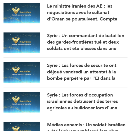
Le ministre iranien des AE : les
négociations avec le sultanat
d’Oman se poursuivent. Compte
tenu des difficultés techniques, des
travaux sont en cours pour définir
Syrie : Un commandant de bataillon
une voie maritime temporaire. Un
des gardes-frontières tué et deux
accord définitif est imminent.
soldats ont été blessés dans une
embuscade à l’est de Deir Ezzor au
nord-ouest du pays.
Syrie : Les forces de sécurité ont
déjoué vendredi un attentat à la
bombe perpétré par l’EI dans la
région de Sayyeda Zeinab dans la
campagne de Damas.
Syrie : Les forces d’occupation
israéliennes détruisent des terres
agricoles au bulldozer lors d’une
incursion terrestre à Quneitra.
Médias ennemis : Un soldat israélien