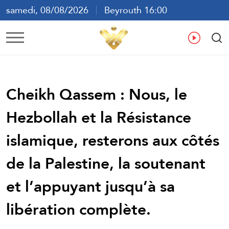
samedi, 08/08/2026
Beyrouth 16:00
ع
En
Fr
Es
Cheikh Qassem : Nous, le
Hezbollah et la Résistance
islamique, resterons aux côtés
de la Palestine, la soutenant
et l’appuyant jusqu’à sa
libération complète.