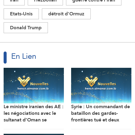
Etats-Unis
détroit d'Ormuz
Donald Trump
En Lien
Le ministre iranien des AE :
Syrie : Un commandant de
les négociations avec le
bataillon des gardes-
sultanat d’Oman se
frontières tué et deux
poursuivent. Compte tenu
soldats ont été blessés
des difficultés techniques,
dans une embuscade à