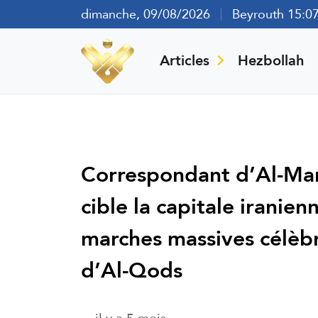
dimanche, 09/08/2026
Beyrouth 15:0
Articles
Hezbollah
Correspondant d’Al-Mana
cible la capitale iranie
marches massives célèb
d’Al-Qods