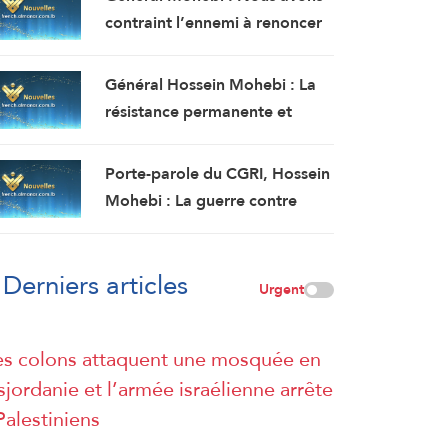
maintenir sous contrôle
contraint l’ennemi à renoncer
jusqu’à ce que l’ennemi
rapidement à tous ses
accepte toutes nos conditions.
objectifs et à chercher à
Général Hossein Mohebi : La
réouvrir le détroit d’Ormuz.
résistance permanente et
acharnée ainsi que la défaite
de l’ennemi constituent notre
Porte-parole du CGRI, Hossein
stratégie immuable et
Mohebi : La guerre contre
inébranlable.
l’Iran est la seule guerre où les
États-Unis reconnaissent leur
Derniers articles
défaite sans avoir remporté le
Urgent
moindre gain.
s colons attaquent une mosquée en
sjordanie et l’armée israélienne arrête
Palestiniens