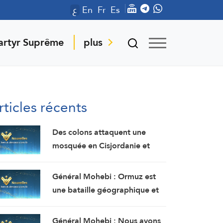
ع
En
Fr
Es
artyr Suprême
plus
rticles récents
Des colons attaquent une
mosquée en Cisjordanie et
l’armée israélienne arrête 7
Palestiniens
Général Mohebi : Ormuz est
une bataille géographique et
non un simple détroit. Notre
stratégie actuelle est de le
Général Mohebi : Nous avons