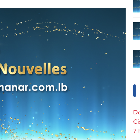
De
Ci
7 