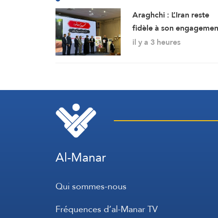
Araghchi : L’Iran reste
fidèle à son engagemen
envers la résistance et l
il y a 3 heures
poursuite du combat
malgré toutes les
pressions
Al-Manar
Qui sommes-nous
Fréquences d’al-Manar TV