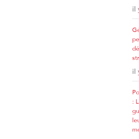
il
Gé
pe
dé
st
il
Po
: 
gu
le
mo