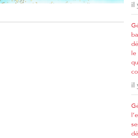
il
Gé
ba
dé
le
qu
co
il
Gé
l’
se
dé