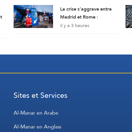
La crise s’aggrave entre
t
Madrid et Rome :
a
l’Espagne renforce ses
il y a 3 heures
contrôles frontaliers pour
les voyageurs en
provenance d’Italie
Sites et Services
Al-Manar en Arabe
Al-Manar en Anglais