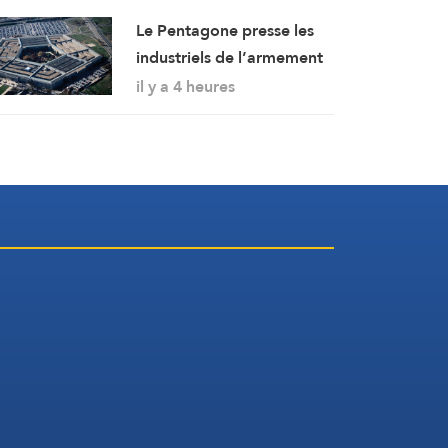
Le Pentagone presse les
industriels de l’armement
d’accélérer la production
il y a 4 heures
de munitions