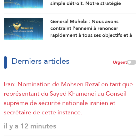
simple détroit. Notre stratégie
actuelle est de le maintenir sous
contrôle jusqu’à ce que l’ennemi
Général Mohebi : Nous avons
accepte toutes nos conditions.
contraint l’ennemi à renoncer
rapidement à tous ses objectifs et à
chercher à réouvrir le détroit
d’Ormuz.
Derniers articles
Urgent
Iran: Nomination de Mohsen Rezaï en tant que
représentant du Sayed Khamenei au Conseil
suprême de sécurité nationale iranien et
secrétaire de cette instance.
il y a 12 minutes