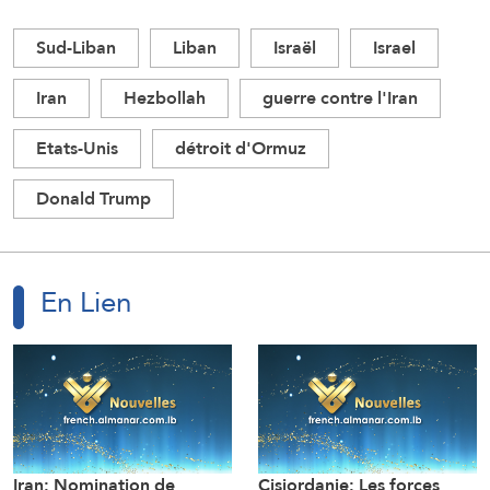
Sud-Liban
Liban
Israël
Israel
Iran
Hezbollah
guerre contre l'Iran
Etats-Unis
détroit d'Ormuz
Donald Trump
En Lien
Iran: Nomination de
Cisjordanie: Les forces