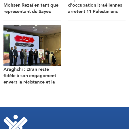
Mohsen Rezaï en tant que
d’occupation israéliennes
représentant du Sayed
arrêtent 11 Palestiniens
Khamenei au Conseil
lors de son assaut contre le
suprême de sécurité
village de Marah Rabah,
nationale iranien et
au sud de Bethléem
secrétaire de cette
instance.
Araghchi : L’Iran reste
fidèle à son engagement
envers la résistance et la
poursuite du combat
malgré toutes les pressions