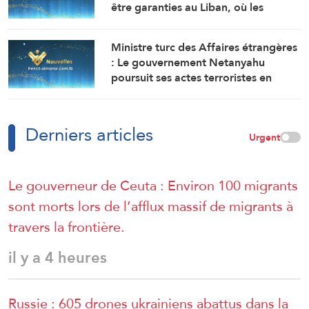
être garanties au Liban, où les
politiques expansionnistes d’Israël
ont entraîné la mort et le
Ministre turc des Affaires étrangères
déplacement de milliers de
: Le gouvernement Netanyahu
personnes
poursuit ses actes terroristes en
Cisjordanie et à AlQods
Derniers articles
Urgent
Le gouverneur de Ceuta : Environ 100 migrants
sont morts lors de l’afflux massif de migrants à
travers la frontière.
il y a 4 heures
Russie : 605 drones ukrainiens abattus dans la