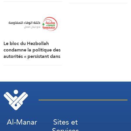
massif de migrants à
marocains
travers la frontière.
Le bloc du Hezbollah
condamne la politique des
autorités « persistant dans
la soumission, la
capitulation et les
négociations humiliantes »
Al-Manar
Sites et
Services