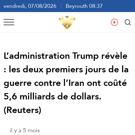
vendredi, 07/08/2026
Beyrouth 08:37
ع
En
Fr
Es
L’administration Trump révèle
: les deux premiers jours de la
guerre contre l’Iran ont coûté
5,6 milliards de dollars.
(Reuters)
il y a 5 mois