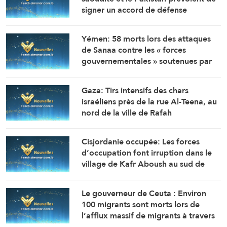
signer un accord de défense
commune à Djeddah ce vendredi
Yémen: 58 morts lors des attaques
de Sanaa contre les « forces
gouvernementales » soutenues par
l’Arabie saoudite (AFP citant une
source militaire yéménite)
Gaza: Tirs intensifs des chars
israéliens près de la rue Al-Teena, au
nord de la ville de Rafah
Cisjordanie occupée: Les forces
d’occupation font irruption dans le
village de Kafr Aboush au sud de
Tulkarem et perquisitionnent
plusieurs maisons
Le gouverneur de Ceuta : Environ
100 migrants sont morts lors de
l’afflux massif de migrants à travers
la frontière.