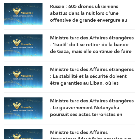
Russie : 605 drones ukrainiens
abattus dans la nuit lors d’une
offensive de grande envergure au
nord de Moscou
Ministre turc des Affaires étrangères
: ‘Israël’ doit se retirer de la bande
de Gaza, mais elle continue de faire
obstacle à la mise en œuvre du plan
de paix
Ministre turc des Affaires étrangères
: La stabilité et la sécurité doivent
être garanties au Liban, où les
politiques expansionnistes d’Israël
ont entraîné la mort et le
Ministre turc des Affaires étrangères
déplacement de milliers de
: Le gouvernement Netanyahu
personnes
poursuit ses actes terroristes en
Cisjordanie et à AlQods
Ministre turc des Affaires