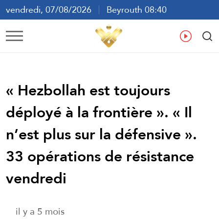
vendredi, 07/08/2026
Beyrouth 08:40
ع
En
Fr
Es
« Hezbollah est toujours
déployé à la frontière ». « Il
n’est plus sur la défensive ».
33 opérations de résistance
vendredi
il y a 5 mois