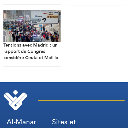
protocole sécuritaire
l’échec d’un plan visant « à
prolongeant l’occupation
renverser le régime
iranien »
Tensions avec Madrid : un
rapport du Congrès
considère Ceuta et Melilla
comme des territoires
marocains
Al-Manar
Sites et