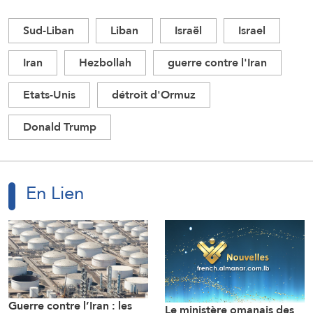
Sud-Liban
Liban
Israël
Israel
Iran
Hezbollah
guerre contre l'Iran
Etats-Unis
détroit d'Ormuz
Donald Trump
En Lien
Guerre contre l’Iran : les
Le ministère omanais des