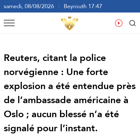
samedi, 08/08/2026
Beyrouth 17:47
ع
En
Fr
Es
Reuters, citant la police
norvégienne : Une forte
explosion a été entendue près
de l’ambassade américaine à
Oslo ; aucun blessé n’a été
signalé pour l’instant.