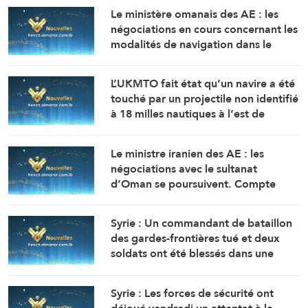
Le ministère omanais des AE : les
négociations en cours concernant les
modalités de navigation dans le
détroit d’Ormuz se déroulent dans
une atmosphère positive et
L’UKMTO fait état qu’un navire a été
constructive.
touché par un projectile non identifié
à 18 milles nautiques à l’est de
Khasab, dans le sultanat d’Oman.
L’incendie y a été maîtrisé.
Le ministre iranien des AE : les
négociations avec le sultanat
d’Oman se poursuivent. Compte
tenu des difficultés techniques, des
travaux sont en cours pour définir
Syrie : Un commandant de bataillon
une voie maritime temporaire. Un
des gardes-frontières tué et deux
accord définitif est imminent.
soldats ont été blessés dans une
embuscade à l’est de Deir Ezzor au
nord-ouest du pays.
Syrie : Les forces de sécurité ont