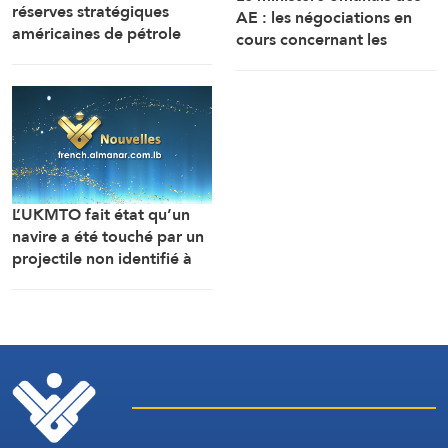
réserves stratégiques
AE : les négociations en
américaines de pétrole
cours concernant les
chutent à leur plus bas
modalités de navigation
niveau depuis 1983
dans le détroit d’Ormuz se
déroulent dans une
atmosphère positive et
constructive.
L’UKMTO fait état qu’un
navire a été touché par un
projectile non identifié à
18 milles nautiques à l’est
de Khasab, dans le
sultanat d’Oman.
L’incendie y a été maîtrisé.