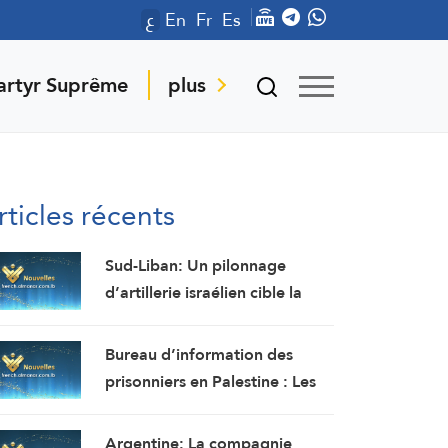
ع
En
Fr
Es
artyr Suprême
plus
rticles récents
Sud-Liban: Un pilonnage
d’artillerie israélien cible la
localité de Mays el-Jabal
(Correspondant d’Al-Manar)
Bureau d’information des
prisonniers en Palestine : Les
forces d’occupation ont arrêté
et détenu plus de 70 citoyens,
Argentine: La compagnie