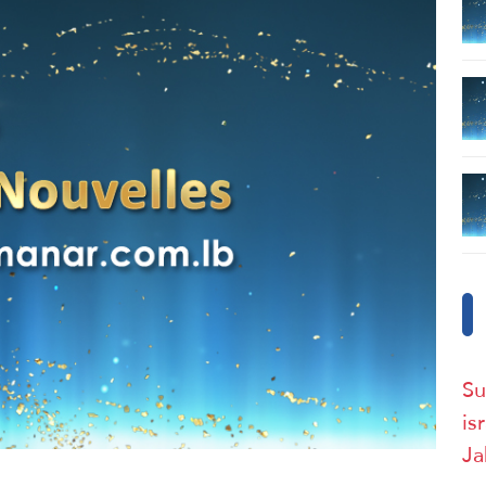
Su
is
Ja