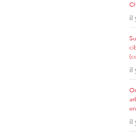
Ch
il
Su
ci
(c
il
Or
ar
en
il