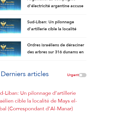
et en ont transféré plusieurs
d’électricité argentine accuse
vers des centres de détention
Washington d’ingérence dans
et d’interrogatoire après avoir
un projet avec la Chine
Sud-Liban: Un pilonnage
libéré la majorité des détenus.
(Financial Times)
d’artillerie cible la localité
d’Al-Mansouri (correspondant
d’Al-Manar)
Ordres israéliens de déraciner
des arbres sur 316 dunams en
Cisjordanie en vue de la
colonisation
Derniers articles
Urgent
d-Liban: Un pilonnage d’artillerie
raélien cible la localité de Mays el-
bal (Correspondant d’Al-Manar)