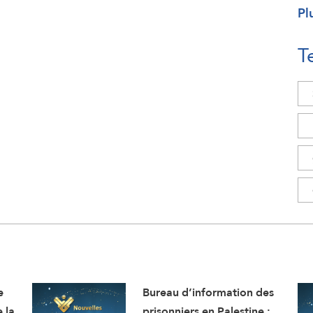
Pl
T
e
Bureau d’information des
e la
prisonniers en Palestine :