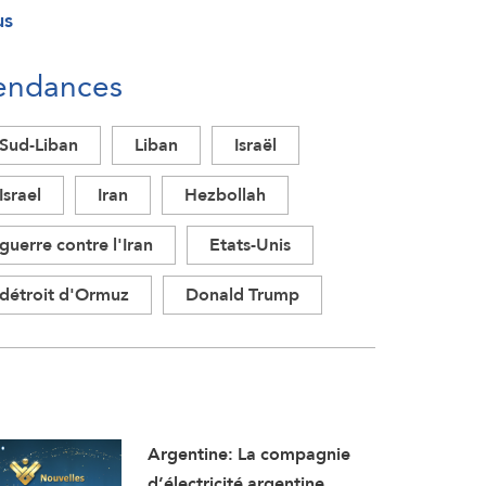
us
endances
Sud-Liban
Liban
Israël
Israel
Iran
Hezbollah
guerre contre l'Iran
Etats-Unis
détroit d'Ormuz
Donald Trump
Argentine: La compagnie
d’électricité argentine