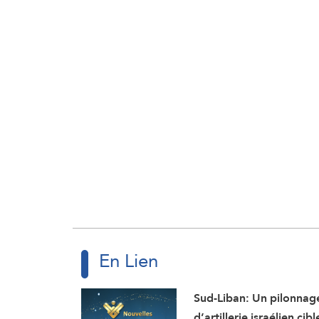
En Lien
Sud-Liban: Un pilonnag
d’artillerie israélien cibl