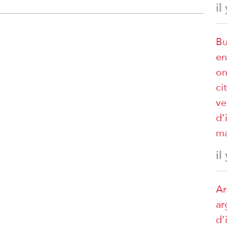
il
Bu
en
on
ci
ve
d’
ma
il
Ar
ar
d’