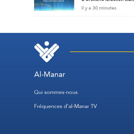
localité de Mays el-Jaba
il y a 30 minutes
(Correspondant d’Al-
Manar)
Al-Manar
Qui sommes-nous
Fréquences d’al-Manar TV