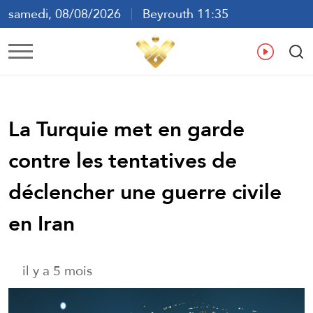
samedi, 08/08/2026
Beyrouth 11:35
ع
En
Fr
Es
La Turquie met en garde
contre les tentatives de
déclencher une guerre civile
en Iran
il y a 5 mois