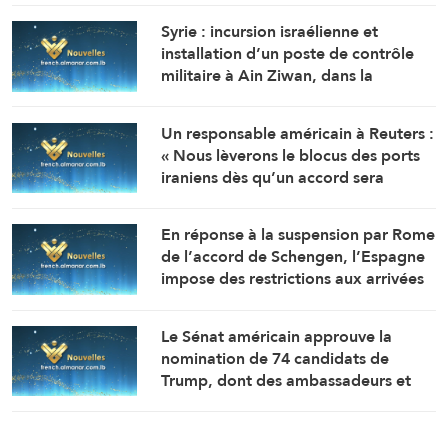
Syrie : incursion israélienne et
installation d’un poste de contrôle
militaire à Ain Ziwan, dans la
campagne de Quneitra.
Un responsable américain à Reuters :
« Nous lèverons le blocus des ports
iraniens dès qu’un accord sera
annoncé pour reprendre la
navigation sans entrave. »
En réponse à la suspension par Rome
de l’accord de Schengen, l’Espagne
impose des restrictions aux arrivées
en provenance d’Italie.
Le Sénat américain approuve la
nomination de 74 candidats de
Trump, dont des ambassadeurs et
des fonctionnaires du département
d’État.