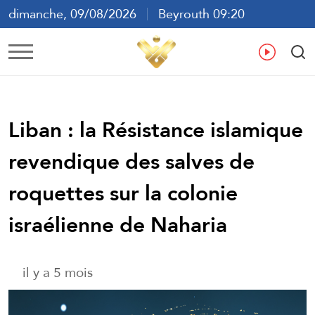
dimanche, 09/08/2026
Beyrouth 09:20
ع
En
Fr
Es
Liban : la Résistance islamique
revendique des salves de
roquettes sur la colonie
israélienne de Naharia
il y a 5 mois