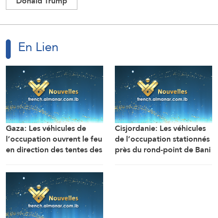
Donald Trump
En Lien
Gaza: Les véhicules de
Cisjordanie: Les véhicules
l’occupation ouvrent le feu
de l’occupation stationnés
en direction des tentes des
près du rond-point de Bani
déplacés dans la zone de
Souheila, à l’est de la ville
Mawasi Rafah
de Khan Younès, ouvrent
un feu nourri en direction
des maisons et des tentes
des citoyens