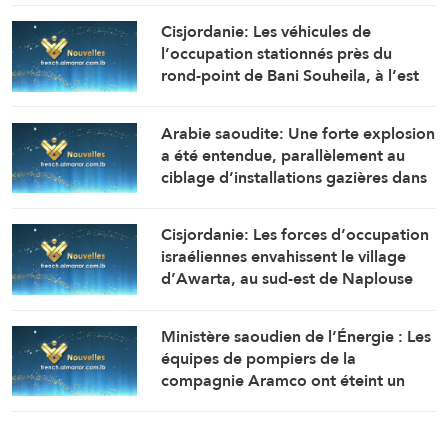
Cisjordanie: Les véhicules de
l’occupation stationnés près du
rond-point de Bani Souheila, à l’est
de la ville de Khan Younès, ouvrent
un feu nourri en direction des
Arabie saoudite: Une forte explosion
maisons et des tentes des citoyens
a été entendue, parallèlement au
ciblage d’installations gazières dans
la zone industrielle de Jubail
Cisjordanie: Les forces d’occupation
israéliennes envahissent le village
d’Awarta, au sud-est de Naplouse
Ministère saoudien de l’Énergie : Les
équipes de pompiers de la
compagnie Aramco ont éteint un
incendie qui s’est déclaré à l’aube
dans l’une des installations de la
raffinerie de Jizan, sans enregistrer