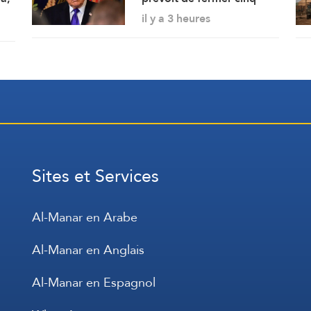
missions diplomatiques,
il y a 3 heures
dont le bureau de
représentation de
l’ambassade américaine
au Cameroun
Sites et Services
Al-Manar en Arabe
Al-Manar en Anglais
Al-Manar en Espagnol