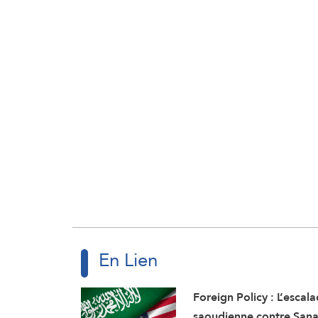
En Lien
Foreign Policy : L’escal
saoudienne contre Sana