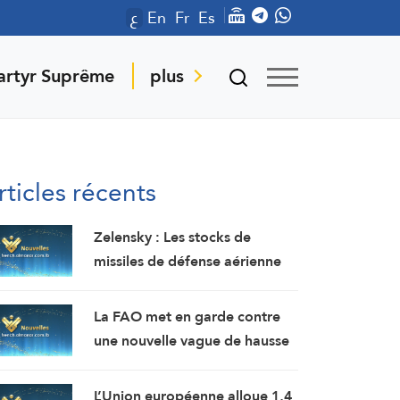
ع
En
Fr
Es
artyr Suprême
plus
rticles récents
Zelensky : Les stocks de
missiles de défense aérienne
de l’Ukraine ont
considérablement diminué par
La FAO met en garde contre
rapport aux prévisions de
une nouvelle vague de hausse
2025.
des prix alimentaires.
L’Union européenne alloue 1,4