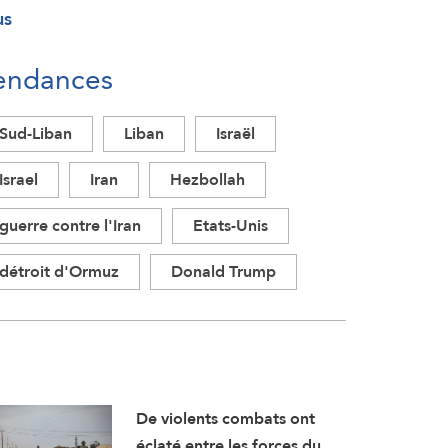
us
endances
Sud-Liban
Liban
Israël
Israel
Iran
Hezbollah
guerre contre l'Iran
Etats-Unis
détroit d'Ormuz
Donald Trump
De violents combats ont
éclaté entre les forces du