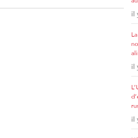
au
il
La
no
al
il
L’
d’
ru
il