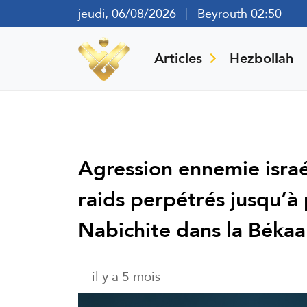
jeudi, 06/08/2026
Beyrouth 02:50
Articles
Hezbollah
Agression ennemie israél
raids perpétrés jusqu’à 
Nabichite dans la Békaa
il y a 5 mois