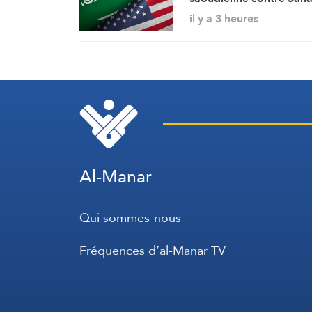
fruit d’une erreur
il y a 3 heures
d’appréciation
Al-Manar
Qui sommes-nous
Fréquences d’al-Manar TV