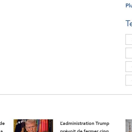
Pl
T
ade
L’administration Trump
a,
prévoit de fermer cinq