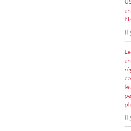
US
an
l’I
il
Le
an
ré
co
le
pe
pl
il