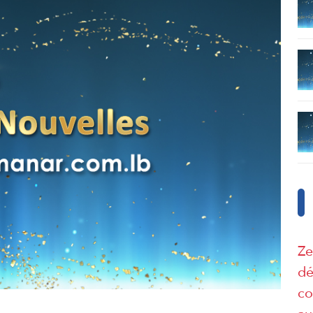
Ze
dé
co