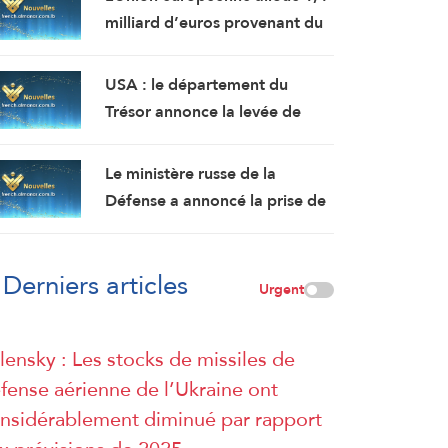
milliard d’euros provenant du
gel des avoirs russes pour
soutenir l’Ukraine.
USA : le département du
Trésor annonce la levée de
sanctions liées à l’Iran.
Le ministère russe de la
Défense a annoncé la prise de
deux villes dans les régions de
Soumy et de Zaporijjia,
Derniers articles
confirmant que ses forces
Urgent
continuaient leur progression
et infligeaient des pertes aux
lensky : Les stocks de missiles de
forces ukrainiennes sur
fense aérienne de l’Ukraine ont
plusieurs fronts.
nsidérablement diminué par rapport