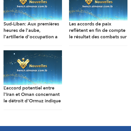
Sud-Liban: Aux premières
Les accords de paix
heures de l’aube,
reflètent en fin de compte
l’artillerie d’occupation a
le résultat des combats sur
ciblé les abords du wadi
le terrain, que Washington
de Zibqine et les abords
a tenté de modifier mais
de la localité de Mansouri
sans y parvenir (Le Daily
avec plusieurs obus, tandis
Telegraph)
que les forces
d’occupation ont mené
une explosion dans la
L’accord potentiel entre
localité de Hadatha
l’Iran et Oman concernant
(Correspondant
le détroit d’Ormuz indique
d’AlManar)
que Téhéran est sortie du
conflit plus forte
qu’auparavant (Le Daily
Telegraph)