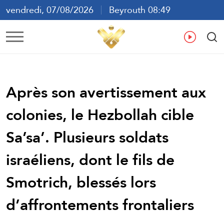
vendredi, 07/08/2026
Beyrouth 08:49
ع
En
Fr
Es
Après son avertissement aux
colonies, le Hezbollah cible
Sa’sa’. Plusieurs soldats
israéliens, dont le fils de
Smotrich, blessés lors
d’affrontements frontaliers