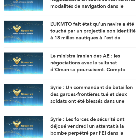
modalités de navigation dans le
détroit d’Ormuz se déroulent dans
une atmosphère positive et
L’UKMTO fait état qu’un navire a été
constructive.
touché par un projectile non identifié
à 18 milles nautiques à l’est de
Khasab, dans le sultanat d’Oman.
L’incendie y a été maîtrisé.
Le ministre iranien des AE : les
négociations avec le sultanat
d’Oman se poursuivent. Compte
tenu des difficultés techniques, des
travaux sont en cours pour définir
Syrie : Un commandant de bataillon
une voie maritime temporaire. Un
des gardes-frontières tué et deux
accord définitif est imminent.
soldats ont été blessés dans une
embuscade à l’est de Deir Ezzor au
nord-ouest du pays.
Syrie : Les forces de sécurité ont
déjoué vendredi un attentat à la
bombe perpétré par l’EI dans la
région de Sayyeda Zeinab dans la