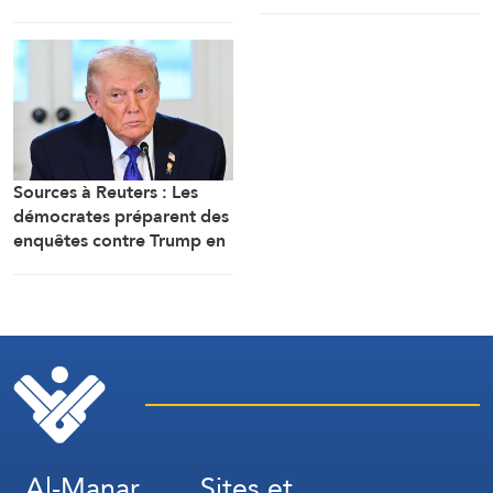
Golfe, nous avons ciblé les
moins d’attaquer des États
bases d’où provenaient les
membres
attaques
Sources à Reuters : Les
démocrates préparent des
enquêtes contre Trump en
cas de victoire à la
Chambre
Al-Manar
Sites et