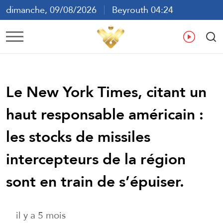
dimanche, 09/08/2026
Beyrouth 04:24
ع
En
Fr
Es
Le New York Times, citant un
haut responsable américain :
les stocks de missiles
intercepteurs de la région
sont en train de s’épuiser.
il y a 5 mois