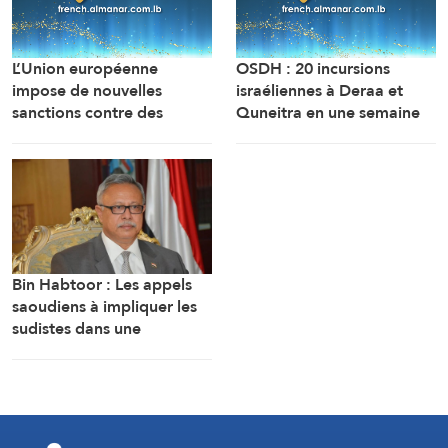
L’Union européenne
OSDH : 20 incursions
impose de nouvelles
israéliennes à Deraa et
sanctions contre des
Quneitra en une semaine
personnes liées aux
industries militaires russes.
Bin Habtoor : Les appels
saoudiens à impliquer les
sudistes dans une
confrontation avec Sanaa
visent à maintenir le
Yémen sous leur joug