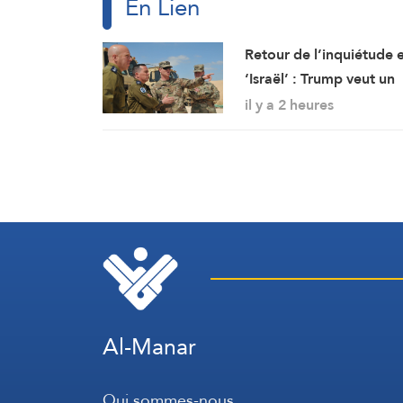
En Lien
Retour de l’inquiétude 
‘Israël’ : Trump veut un
accord « à tout prix »
il y a 2 heures
Al-Manar
Qui sommes-nous