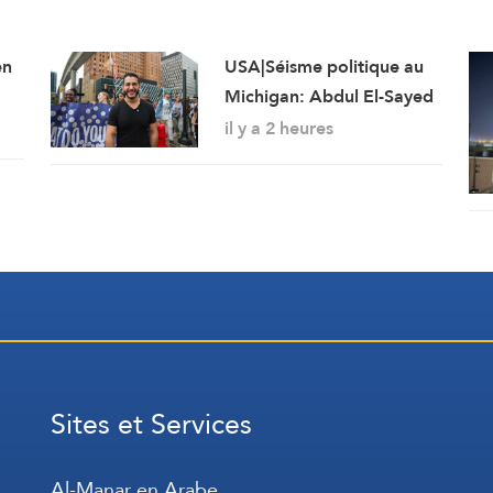
en
USA|Séisme politique au
Michigan: Abdul El-Sayed
l’emporte face au plus
il y a 2 heures
lourd investissement de
l’AIPAC
Sites et Services
Al-Manar en Arabe