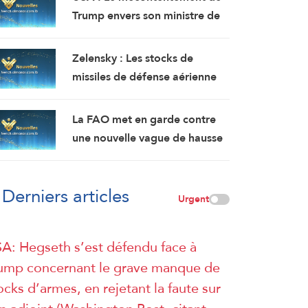
facile (Washington Post, citant
Trump envers son ministre de
des responsables)
la Défense s’est accru car
Hegseth était l’un des
Zelensky : Les stocks de
principaux partisans d’une
missiles de défense aérienne
action militaire contre l’Iran (
de l’Ukraine ont
Washington Post, citant des
considérablement diminué par
La FAO met en garde contre
responsables)
rapport aux prévisions de
une nouvelle vague de hausse
2025.
des prix alimentaires.
Derniers articles
Urgent
A: Hegseth s’est défendu face à
ump concernant le grave manque de
ocks d’armes, en rejetant la faute sur