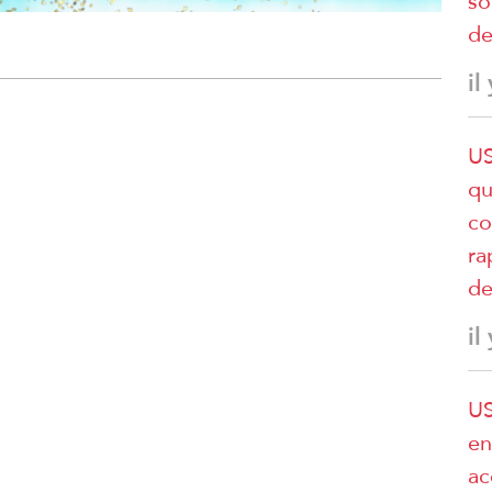
so
de
il
US
qu
co
ra
de
il
US
en
ac