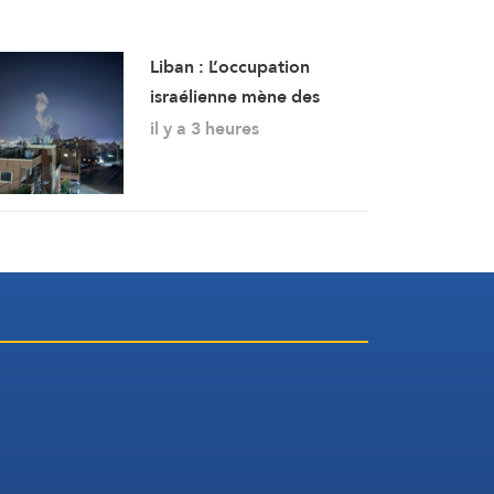
Liban : L’occupation
israélienne mène des
frappes sur Bourj el-
il y a 3 heures
Chmali et Mansouri au sud
du pays