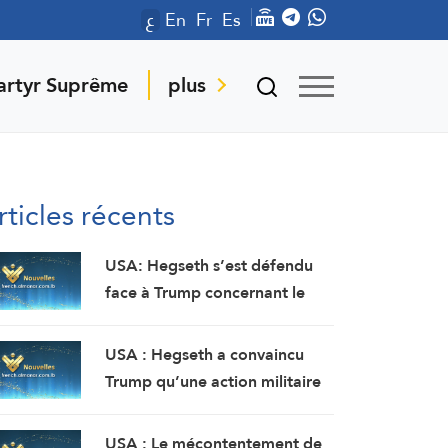
ع
En
Fr
Es
artyr Suprême
plus
rticles récents
USA: Hegseth s’est défendu
face à Trump concernant le
grave manque de stocks
d’armes, en rejetant la faute
USA : Hegseth a convaincu
sur son adjoint (Washington
Trump qu’une action militaire
Post, citant deux sources)
contre l’Iran constituerait une
victoire relativement rapide et
USA : Le mécontentement de