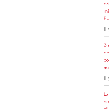
pr
mi
Po
il
Ze
dé
co
au
il
La
no
al