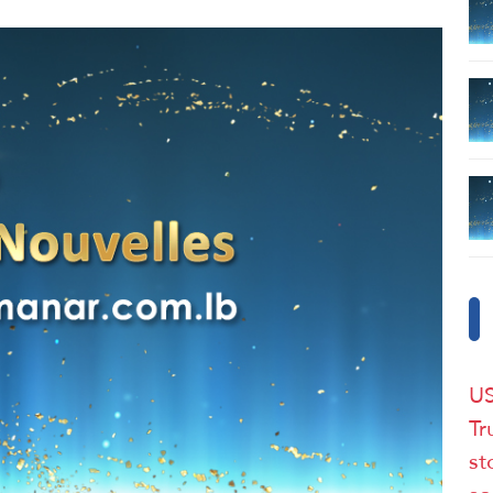
US
Tr
st