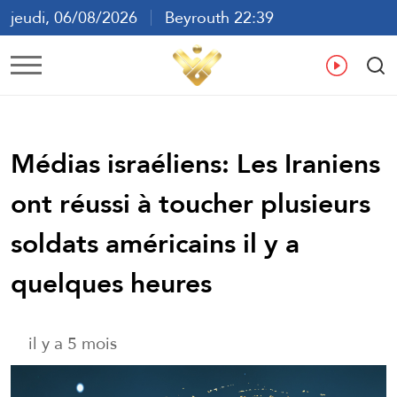
jeudi, 06/08/2026
Beyrouth 22:39
ع
En
Fr
Es
Médias israéliens: Les Iraniens
ont réussi à toucher plusieurs
soldats américains il y a
quelques heures
il y a 5 mois