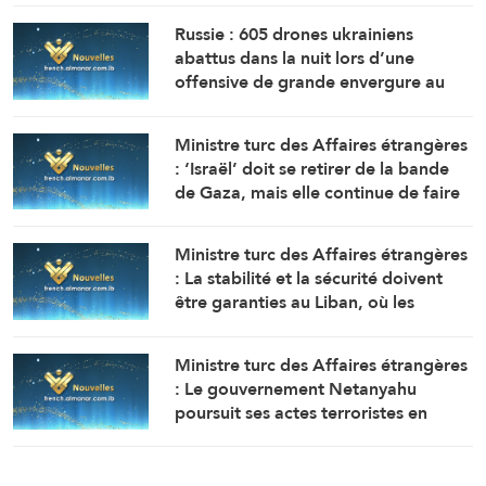
Russie : 605 drones ukrainiens
abattus dans la nuit lors d’une
offensive de grande envergure au
nord de Moscou
Ministre turc des Affaires étrangères
: ‘Israël’ doit se retirer de la bande
de Gaza, mais elle continue de faire
obstacle à la mise en œuvre du plan
de paix
Ministre turc des Affaires étrangères
: La stabilité et la sécurité doivent
être garanties au Liban, où les
politiques expansionnistes d’Israël
ont entraîné la mort et le
Ministre turc des Affaires étrangères
déplacement de milliers de
: Le gouvernement Netanyahu
personnes
poursuit ses actes terroristes en
Cisjordanie et à AlQods