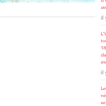
d’
at
il
L’
to
18
da
ét
il
Le
né
se