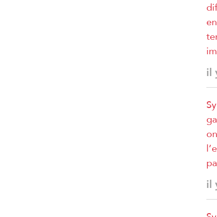
di
en
te
im
il
Sy
ga
on
l’
pa
il
Sy