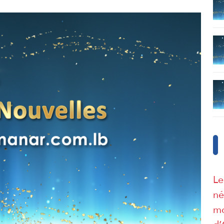
Le
né
mo