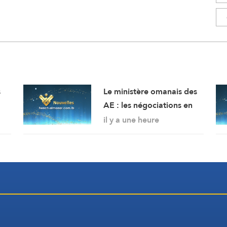
s
Le ministère omanais des
AE : les négociations en
cours concernant les
il y a une heure
modalités de navigation
dans le détroit d’Ormuz se
déroulent dans une
atmosphère positive et
constructive.