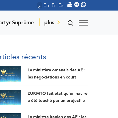
ع
En
Fr
Es
artyr Suprême
plus
rticles récents
Le ministère omanais des AE :
les négociations en cours
concernant les modalités de
navigation dans le détroit
L’UKMTO fait état qu’un navire
d’Ormuz se déroulent dans
a été touché par un projectile
une atmosphère positive et
non identifié à 18 milles
constructive.
nautiques à l’est de Khasab,
Le ministre iranien des AE : les