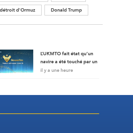
détroit d'Ormuz
Donald Trump
L’UKMTO fait état qu’un
navire a été touché par un
projectile non identifié à
il y a une heure
18 milles nautiques à l’est
de Khasab, dans le
sultanat d’Oman.
L’incendie y a été maîtrisé.