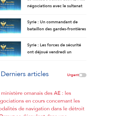
dans le sultanat d’Oman.
négociations avec le sultanat
L’incendie y a été maîtrisé.
d’Oman se poursuivent.
Compte tenu des difficultés
Syrie : Un commandant de
techniques, des travaux sont
bataillon des gardes-frontières
en cours pour définir une voie
tué et deux soldats ont été
maritime temporaire. Un
blessés dans une embuscade à
Syrie : Les forces de sécurité
accord définitif est imminent.
l’est de Deir Ezzor au nord-
ont déjoué vendredi un
ouest du pays.
attentat à la bombe perpétré
par l’EI dans la région de
Derniers articles
Sayyeda Zeinab dans la
Urgent
campagne de Damas.
 ministère omanais des AE : les
gociations en cours concernant les
dalités de navigation dans le détroit