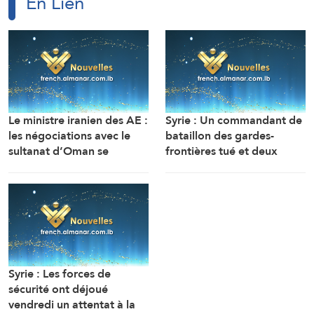
En Lien
Le ministre iranien des AE :
Syrie : Un commandant de
les négociations avec le
bataillon des gardes-
sultanat d’Oman se
frontières tué et deux
poursuivent. Compte tenu
soldats ont été blessés
des difficultés techniques,
dans une embuscade à
des travaux sont en cours
l’est de Deir Ezzor au
pour définir une voie
nord-ouest du pays.
maritime temporaire. Un
accord définitif est
imminent.
Syrie : Les forces de
sécurité ont déjoué
vendredi un attentat à la