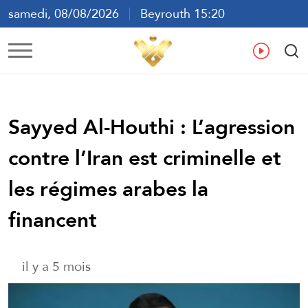
samedi, 08/08/2026
Beyrouth 15:20
ع
En
Fr
Es
Sayyed Al-Houthi : L’agression
contre l’Iran est criminelle et
les régimes arabes la
financent
il y a 5 mois